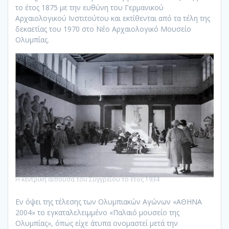
το έτος 1875 με την ευθύνη του Γερμανικού
Αρχαιολογικού Ινστιτούτου και εκτίθενται από τα τέλη της
δεκαετίας του 1970 στο Νέο Αρχαιολογικό Μουσείο
Ολυμπίας.
Η κεντρική αίθουσα του Συγγρείου το έτος 1934
Εν όψει της τέλεσης των Ολυμπιακών Αγώνων «ΑΘΗΝΑ
2004» το εγκαταλελειμμένο «Παλαιό μουσείο της
Ολυμπίας», όπως είχε άτυπα ονομαστεί μετά την