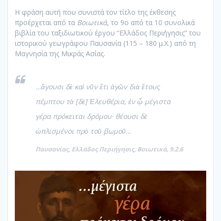
Η φράση αυτή που συνιστά τον τίτλο της έκθεσης
προέρχεται από τα
Βοιωτικά
, το 9ο από τα 10 συνολικά
βιβλία του ταξιδιωτικού έργου “Ελλάδος Περιήγησις” του
ιστορικού γεωγράφου Παυσανία (115 – 180 μ.Χ.) από τη
Μαγνησία της Μικράς Ασίας.
…ἄγουσι δὲ καὶ νῦν ἔτι ἀγῶν διὰ ἔτους
πέμπτου τὰ [δὲ] Ἐλευθέρια, ἐν ᾦ μέγιστα
γέρα πρόκειται δρόμου· θέουσι δὲ
ὡπλισμένοι πρὸ τοῦ βωμοῦ…
Παυσανίας, Ελλάδος Περιήγησις, Βοιωτικά, 9.2.6