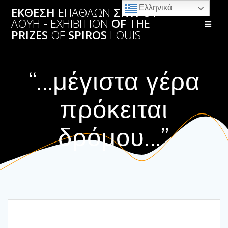
Skip
Ελληνικά
ΕΚΘΕΣΗ
ΕΠΑΘΛΩΝ
ΣΠΥΡΟΥ
to
ΛΟΥΗ
-
EXHIBITION
OF
THE
content
PRIZES
OF
SPIROS
LOUIS
“…μέγιστα γέρα
πρόκειται
δρόμου…”