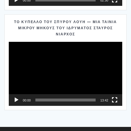
00:00
02:30
ΤΟ ΚΎΠΕΛΛΟ ΤΟΥ ΣΠΎΡΟΥ ΛΟΎΗ — ΜΊΑ ΤΑΙΝΊΑ
ΜΙΚΡΟΎ ΜΉΚΟΥΣ ΤΟΥ ΙΔΡΎΜΑΤΟΣ ΣΤΑΎΡΟΣ
ΝΙΆΡΧΟΣ
Πρόγραμμα
Αναπαραγωγής
Βίντεο
00:00
13:42