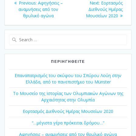
Previous
Next
Previous:
Αφηγήσεις –
Next:
Εορτασμός
άρθρων
post:
post:
αναμνήσεις από τον
Διεθνούς Ημέρας
θρυλικό αγώνα
Μουσείων 2020
Search
for:
ΠΕΡΙΗΓΗΘΕΊΤΕ
Επαναπατρισμός του σκύφου του Σπύρου Λούη στην
Ελλάδα, από το πανεπιστήμιο του Münster
Το Μουσείο της Ιστορίας των Ολυμπιακών Αγώνων της
Αρχαιότητας στην Ολυμπία
Εορτασμός Διεθνούς Ημέρας Μουσείων 2020
“…μέγιστα γέρα πρόκειται δρόμου…”
Αφηγήσεις – αναμνήσεις από τον θρυλικό αγώνα