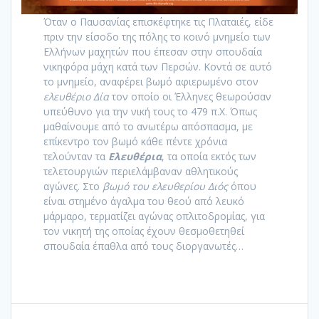
Όταν ο Παυσανίας επισκέφτηκε τις Πλαταιές, είδε
πριν την είσοδο της πόλης το κοινό μνημείο των
Ελλήνων μαχητών που έπεσαν στην σπουδαία
νικηφόρα μάχη κατά των Περσών. Κοντά σε αυτό
το μνημείο, αναφέρει βωμό αφιερωμένο στον
ελευθέριο Δία
τον οποίο οι Έλληνες θεωρούσαν
υπεύθυνο για την νική τους το 479 π.Χ. Όπως
μαθαίνουμε από το ανωτέρω απόσπασμα, με
επίκεντρο τον βωμό κάθε πέντε χρόνια
τελούνταν τα
Ελευθέρια
, τα οποία εκτός των
τελετουργιών περιελάμβαναν αθλητικούς
αγώνες. Στο
βωμό του ελευθερίου Διός
όπου
είναι στημένο άγαλμα του θεού από λευκό
μάρμαρο, τερματίζει αγώνας οπλιτοδρομίας, για
τον νικητή της οποίας έχουν θεσμοθετηθεί
σπουδαία έπαθλα από τους διοργανωτές…
Πλοήγηση