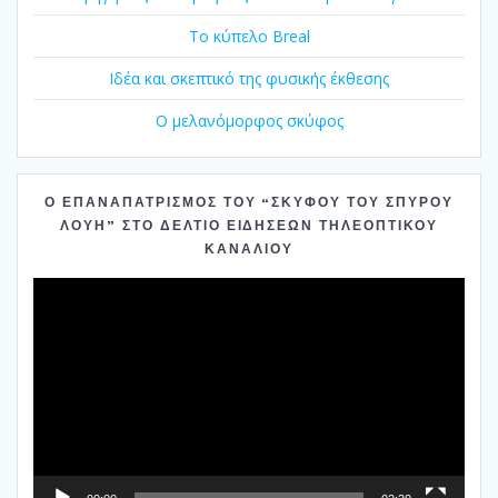
Το κύπελο Breal
Ιδέα και σκεπτικό της φυσικής έκθεσης
Ο μελανόμορφος σκύφος
Ο ΕΠΑΝΑΠΑΤΡΙΣΜΌΣ ΤΟΥ “ΣΚΎΦΟΥ ΤΟΥ ΣΠΎΡΟΥ
ΛΟΎΗ” ΣΤΟ ΔΕΛΤΊΟ ΕΙΔΉΣΕΩΝ ΤΗΛΕΟΠΤΙΚΟΎ
ΚΑΝΑΛΙΟΎ
Πρόγραμμα
Αναπαραγωγής
Βίντεο