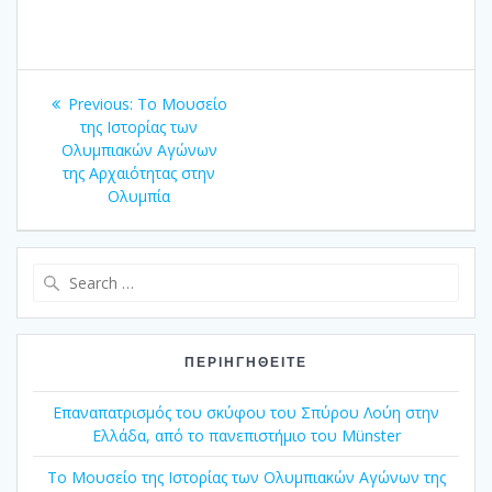
Πλοήγηση
Previous
Previous:
Το Μουσείο
άρθρων
post:
της Ιστορίας των
Ολυμπιακών Αγώνων
της Αρχαιότητας στην
Ολυμπία
Search
for:
ΠΕΡΙΗΓΗΘΕΊΤΕ
Επαναπατρισμός του σκύφου του Σπύρου Λούη στην
Ελλάδα, από το πανεπιστήμιο του Münster
Το Μουσείο της Ιστορίας των Ολυμπιακών Αγώνων της