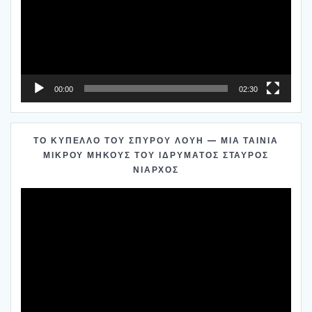
00:00
02:30
ΤΟ ΚΎΠΕΛΛΟ ΤΟΥ ΣΠΎΡΟΥ ΛΟΎΗ — ΜΊΑ ΤΑΙΝΊΑ
ΜΙΚΡΟΎ ΜΉΚΟΥΣ ΤΟΥ ΙΔΡΎΜΑΤΟΣ ΣΤΑΎΡΟΣ
ΝΙΆΡΧΟΣ
Πρόγραμμα
Αναπαραγωγής
Βίντεο