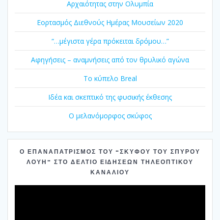
Αρχαιότητας στην Ολυμπία
Εορτασμός Διεθνούς Ημέρας Μουσείων 2020
“…μέγιστα γέρα πρόκειται δρόμου…”
Αφηγήσεις – αναμνήσεις από τον θρυλικό αγώνα
Το κύπελο Breal
Ιδέα και σκεπτικό της φυσικής έκθεσης
Ο μελανόμορφος σκύφος
Ο ΕΠΑΝΑΠΑΤΡΙΣΜΌΣ ΤΟΥ “ΣΚΎΦΟΥ ΤΟΥ ΣΠΎΡΟΥ
ΛΟΎΗ” ΣΤΟ ΔΕΛΤΊΟ ΕΙΔΉΣΕΩΝ ΤΗΛΕΟΠΤΙΚΟΎ
ΚΑΝΑΛΙΟΎ
Πρόγραμμα
Αναπαραγωγής
Βίντεο