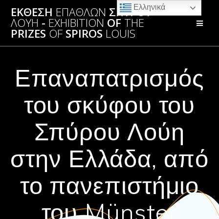
Skip
Ελληνικά
ΕΚΘΕΣΗ
ΕΠΑΘΛΩΝ
ΣΠΥΡΟΥ
to
ΛΟΥΗ
-
EXHIBITION
OF
THE
content
PRIZES
OF
SPIROS
LOUIS
Επαναπατρισμός
του σκύφου του
Σπύρου Λούη
στην Ελλάδα, από
το πανεπιστήμιο
του Münster