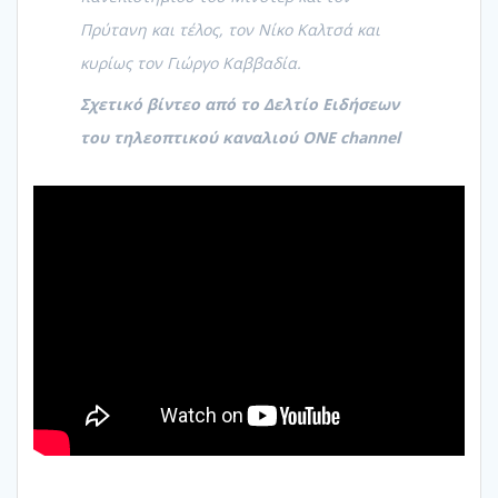
Πρύτανη και τέλος, τον Νίκο Καλτσά και
κυρίως τον Γιώργο Καββαδία.
Σχετικό βίντεο από το Δελτίο Ειδήσεων
του τηλεοπτικού καναλιού ONE channel